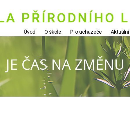
LA PŘÍRODNÍHO L
Úvod
O škole
Pro uchazeče
Aktuáln
JE ČAS NA ZMĚNU