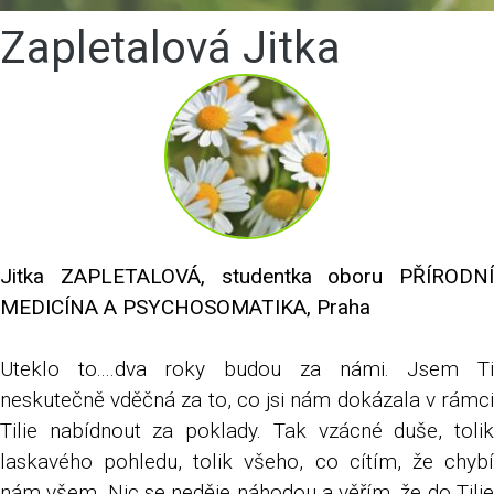
Zapletalová Jitka
Jitka ZAPLETALOVÁ, studentka oboru PŘÍRODNÍ
MEDICÍNA A PSYCHOSOMATIKA, Praha
Uteklo to....dva roky budou za námi. Jsem Ti
neskutečně vděčná za to, co jsi nám dokázala v rámci
Tilie nabídnout za poklady. Tak vzácné duše, tolik
laskavého pohledu, tolik všeho, co cítím, že chybí
nám všem. Nic se neděje náhodou a věřím, že do Tilie