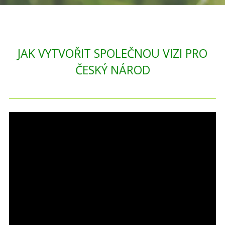
JAK VYTVOŘIT SPOLEČNOU VIZI PRO
ČESKÝ NÁROD