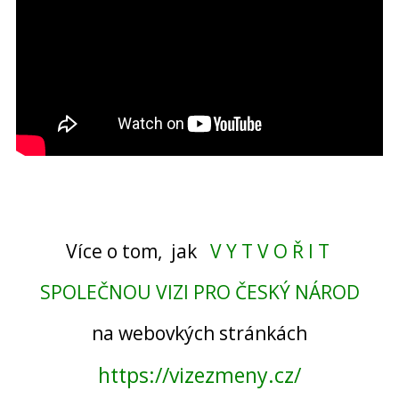
Více o tom, jak
V Y T V O Ř I T
SPOLEČNOU VIZI PRO ČESKÝ NÁROD
na webovkých stránkách
https://vizezmeny.cz/