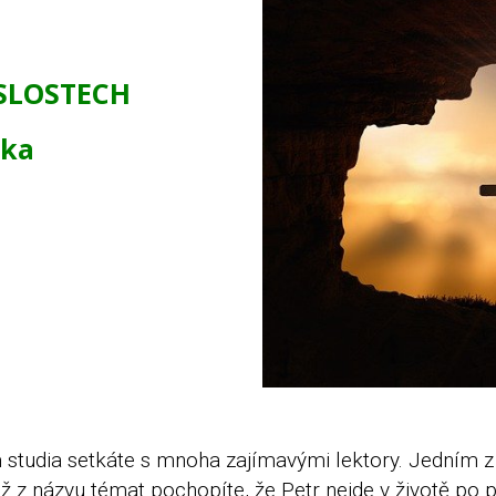
E
SLOSTECH
lka
 studia setkáte s mnoha zajímavými lektory. Jedním z 
názvu témat pochopíte, že Petr nejde v životě po p