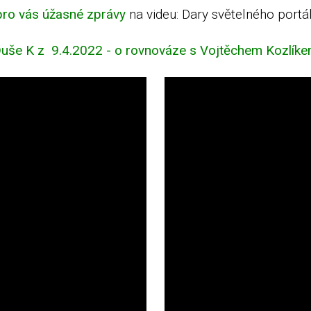
pro vás úžasné zprávy
na videu: Dary světelného portá
uše K z 9.4.2022 - o rovnováze s Vojtěchem Kozlík