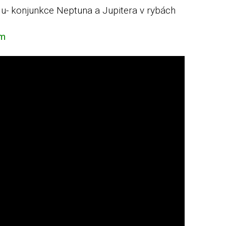
lu- konjunkce Neptuna a Jupitera v rybách
em