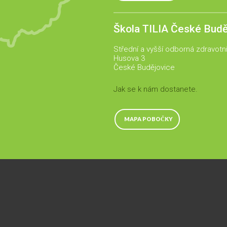
Škola TILIA České Budě
Střední a vyšší odborná zdravotn
Husova 3
České Budějovice
Jak se k nám dostanete.
MAPA POBOČKY