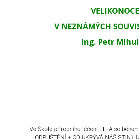
VELIKONOC
V NEZNÁMÝCH SOUVI
Ing. Petr Mihu
Ve Škole přírodního léčení TILIA se během
ODPUŠTĚNÍ + CO UKRÝVÁ NÁŠ STÍN). Už z 