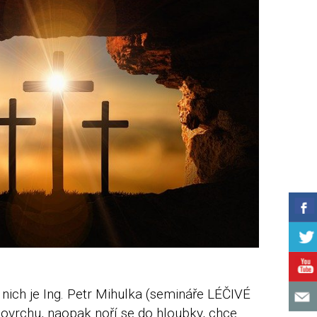
nich je Ing. Petr Mihulka (semináře LÉČIVÉ
ovrchu, naopak noří se do hloubky, chce