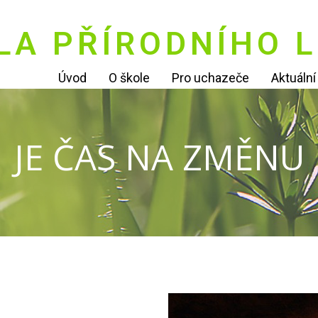
LA PŘÍRODNÍHO L
Úvod
O škole
Pro uchazeče
Aktuáln
JE ČAS NA ZMĚNU