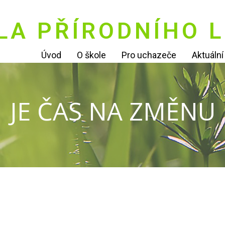
LA PŘÍRODNÍHO L
Úvod
O škole
Pro uchazeče
Aktuáln
JE ČAS NA ZMĚNU