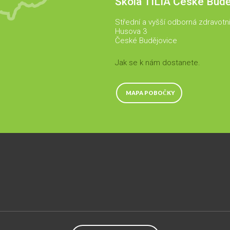
Škola TILIA České Budě
Střední a vyšší odborná zdravotn
Husova 3
České Budějovice
Jak se k nám dostanete.
MAPA POBOČKY