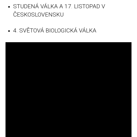
STUDENÁ VÁLKA A 17. LISTOPAD V
ČESKOSLOVENSKU
4. SVĚTOVÁ BIOLOGICKÁ VÁLKA