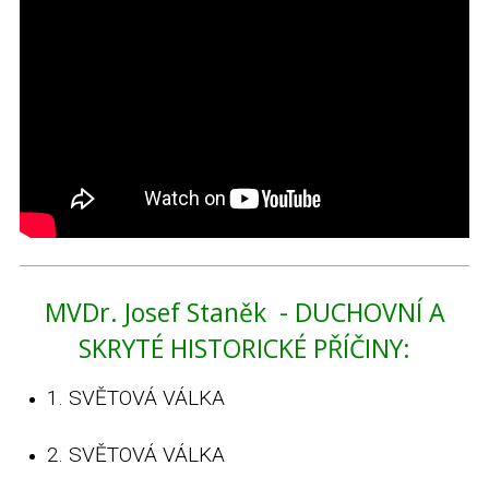
MVDr. Josef Staněk - DUCHOVNÍ A
SKRYTÉ HISTORICKÉ PŘÍČINY:
1. SVĚTOVÁ VÁLKA
2. SVĚTOVÁ VÁLKA