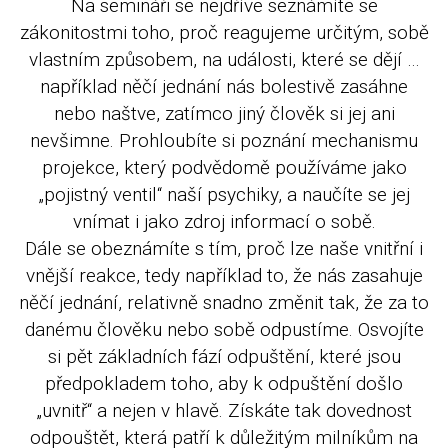
Na semináři se nejdříve seznámíte se
zákonitostmi toho, proč reagujeme určitým, sobě
vlastním způsobem, na události, které se dějí …
například něčí jednání nás bolestivě zasáhne
nebo naštve, zatímco jiný člověk si jej ani
nevšimne. Prohloubíte si poznání mechanismu
projekce, který podvědomě používáme jako
„pojistný ventil“ naší psychiky, a naučíte se jej
vnímat i jako zdroj informací o sobě.
Dále se obeznámíte s tím, proč lze naše vnitřní i
vnější reakce, tedy například to, že nás zasahuje
něčí jednání, relativně snadno změnit tak, že za to
danému člověku nebo sobě odpustíme. Osvojíte
si pět základních fází odpuštění, které jsou
předpokladem toho, aby k odpuštění došlo
„uvnitř“ a nejen v hlavě. Získáte tak dovednost
odpouštět, která patří k důležitým milníkům na