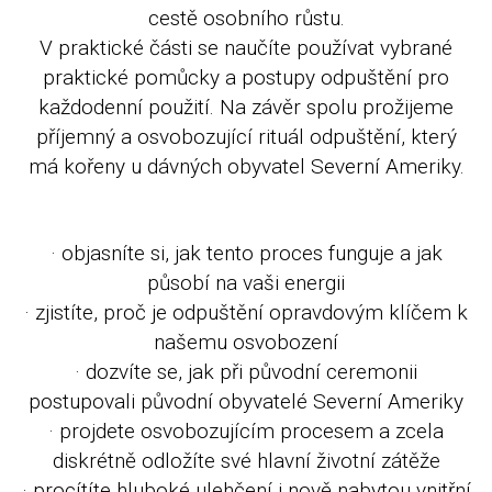
cestě osobního růstu.
V praktické části se naučíte používat vybrané
praktické pomůcky a postupy odpuštění pro
každodenní použití. Na závěr spolu prožijeme
příjemný a osvobozující rituál odpuštění, který
má kořeny u dávných obyvatel Severní Ameriky.
· objasníte si, jak tento proces funguje a jak
působí na vaši energii
· zjistíte, proč je odpuštění opravdovým klíčem k
našemu osvobození
· dozvíte se, jak při původní ceremonii
postupovali původní obyvatelé Severní Ameriky
· projdete osvobozujícím procesem a zcela
diskrétně odložíte své hlavní životní zátěže
· procítíte hluboké ulehčení i nově nabytou vnitřní