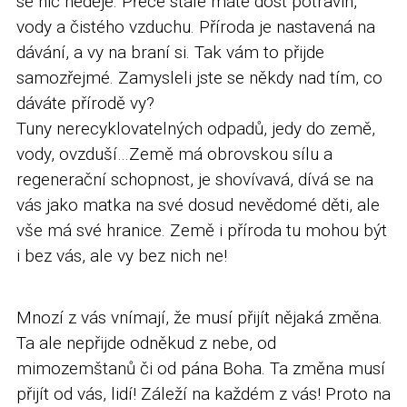
se nic neděje. Přece stále máte dost potravin,
vody a čistého vzduchu. Příroda je nastavená na
dávání, a vy na braní si. Tak vám to přijde
samozřejmé. Zamysleli jste se někdy nad tím, co
dáváte přírodě vy?
Tuny nerecyklovatelných odpadů, jedy do země,
vody, ovzduší…Země má obrovskou sílu a
regenerační schopnost, je shovívavá, dívá se na
vás jako matka na své dosud nevědomé děti, ale
vše má své hranice. Země i příroda tu mohou být
i bez vás, ale vy bez nich ne!
Mnozí z vás vnímají, že musí přijít nějaká změna.
Ta ale nepřijde odněkud z nebe, od
mimozemštanů či od pána Boha. Ta změna musí
přijít od vás, lidí! Záleží na každém z vás! Proto na