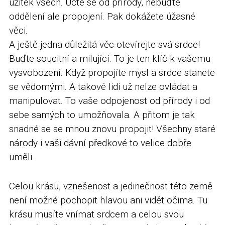
užitek všech. Učte se od přírody, nebuďte
oddělení ale propojení. Pak dokážete úžasné
věci.
A ještě jedna důležitá věc-otevírejte svá srdce!
Buďte soucitní a milující. To je ten klíč k vašemu
vysvobození. Když propojíte mysl a srdce stanete
se vědomými. A takové lidi už nelze ovládat a
manipulovat. To vaše odpojenost od přírody i od
sebe samých to umožňovala. A přitom je tak
snadné se se mnou znovu propojit! Všechny staré
národy i vaši dávní předkové to velice dobře
uměli.
Celou krásu, vznešenost a jedinečnost této země
není možné pochopit hlavou ani vidět očima. Tu
krásu musíte vnímat srdcem a celou svou