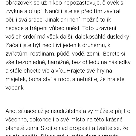
obrazovek se už nikdo nepozastavuje, člověk si
zvykne a otupí. Naučili jste se před tím zavírat
oči, i svá srdce. Jinak ani není možné tolik
negace a trápení vůbec unést. Toto uzavření
vašich srdcí má však další, dalekosáhlé důsledky.
Začali jste být necitliví jeden k druhému, k
zvířatům, rostlinám, půdě, vodě, zemi…Berete si
vše bezohledně, hamižně, bez ohledu na následky
a stále chcete víc a víc...Hrajete své hry na
majetek, bohatství a moc, a netušíte, že hrajete
vabank.
Ano, situace už je neudržitelná a vy můžete přijít o
všechno, dokonce i o své místo na této krásné
planetě zemi. Stojíte nad propastí a tváříte se, že