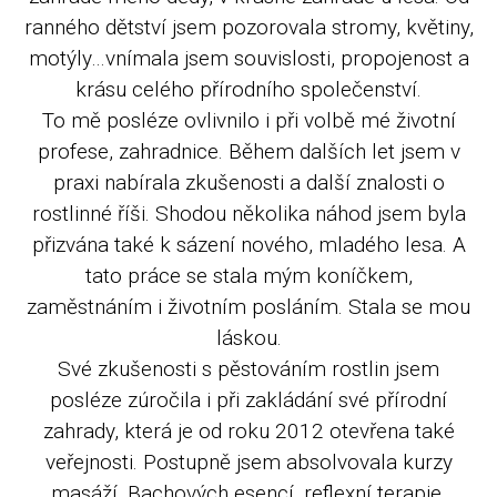
ranného dětství jsem pozorovala stromy, květiny,
motýly…vnímala jsem souvislosti, propojenost a
krásu celého přírodního společenství.
To mě posléze ovlivnilo i při volbě mé životní
profese, zahradnice. Během dalších let jsem v
praxi nabírala zkušenosti a další znalosti o
rostlinné říši. Shodou několika náhod jsem byla
přizvána také k sázení nového, mladého lesa. A
tato práce se stala mým koníčkem,
zaměstnáním i životním posláním. Stala se mou
láskou.
Své zkušenosti s pěstováním rostlin jsem
posléze zúročila i při zakládání své přírodní
zahrady, která je od roku 2012 otevřena také
veřejnosti. Postupně jsem absolvovala kurzy
masáží, Bachových esencí, reflexní terapie,