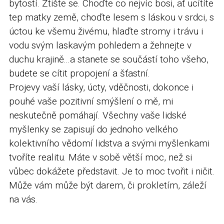
bytostí. Ztište se. Choďte co nejvíc bosi, ať ucítíte
tep matky země, choďte lesem s láskou v srdci, s
úctou ke všemu živému, hlaďte stromy i trávu i
vodu svým laskavým pohledem a žehnejte v
duchu krajině...a stanete se součástí toho všeho,
budete se cítit propojení a šťastní.
Projevy vaší lásky, úcty, vděčnosti, dokonce i
pouhé vaše pozitivní smýšlení o mě, mi
neskutečně pomáhají. Všechny vaše lidské
myšlenky se zapisují do jednoho velkého
kolektivního vědomí lidstva a svými myšlenkami
tvoříte realitu. Máte v sobě větší moc, než si
vůbec dokážete představit. Je to moc tvořit i ničit.
Může vám může být darem, či prokletím, záleží
na vás.