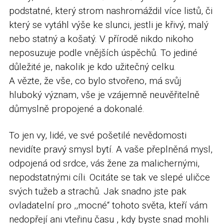
podstatné, který strom nashromáždil více listů, či
který se vytáhl výše ke slunci, jestli je křivý, malý
nebo statný a košatý. V přírodě nikdo nikoho
neposuzuje podle vnějších úspěchů. To jediné
důležité je, nakolik je kdo užitečný celku.
A vězte, že vše, co bylo stvořeno, má svůj
hluboký význam, vše je vzájemně neuvěřitelně
důmyslně propojené a dokonalé.
To jen vy, lidé, ve své pošetilé nevědomosti
nevidíte pravý smysl bytí. A vaše přeplněná mysl,
odpojená od srdce, vás žene za malichernými,
nepodstatnými cíli. Ocitáte se tak ve slepé uličce
svých tužeb a strachů. Jak snadno jste pak
ovladatelní pro ,,mocné“ tohoto světa, kteří vám
nedopřejí ani vteřinu času , kdy byste snad mohli