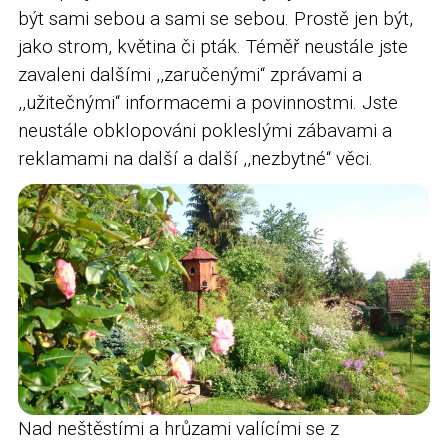
být sami sebou a sami se sebou. Prostě jen být,
jako strom, květina či pták. Téměř neustále jste
zavaleni dalšími ,,zaručenými“ zprávami a
,,užitečnými“ informacemi a povinnostmi. Jste
neustále obklopováni pokleslými zábavami a
reklamami na další a další ,,nezbytné“ věci.
Nad neštěstími a hrůzami valícími se z