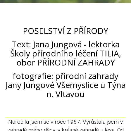
POSELSTVÍ Z PŘÍRODY
Text: Jana Jungová - lektorka
Školy přírodního léčení TILIA,
obor PŘÍRODNÍ ZAHRADY
fotografie: přírodní zahrady
Jany Jungové Všemyslice u Týna
n. Vltavou
Narodila jsem se v roce 1967. Vyrůstala jsem v
zahradě mého dědy, v krásné zahradě u lesa. Od