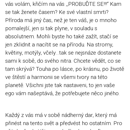
vás volám, křičím na vás ,,PROBUĎTE SE!!!“ Kam
se tak ženete časem? Ke své vlastní smrti?
Příroda má jiný čas, než je ten váš, je o mnoho
pomalejší, jen si tak plyne, v souladu s
absolutnem. Mohli byste ho také zažít, stačí se
jen zklidnit a nacítit se na přírodu. Na stromy,
květiny, motýly, včely…tak se nejsnáze dostanete
sami k sobě, do svého nitra. Chcete vědět, co se
tam skrývá? Touha po lásce, po krásnu, po životě
ve štěstí a harmonii se všemi tvory na této
planetě. Všichni jste tak nastaveni, to jen vaše
ego vám našeptává, že potřebujete něco jiného.
Každý z vás má v sobě nádherný dar, který má
přinést na tento svět a předvést ho ostatním. Pro