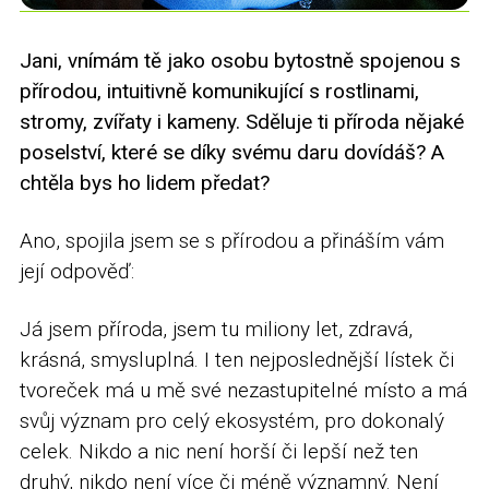
Jani, vnímám tě jako osobu bytostně spojenou s
přírodou, intuitivně komunikující s rostlinami,
stromy, zvířaty i kameny. Sděluje ti příroda nějaké
poselství, které se díky svému daru dovídáš? A
chtěla bys ho lidem předat?
Ano, spojila jsem se s přírodou a přináším vám
její odpověď:
Já jsem příroda, jsem tu miliony let, zdravá,
krásná, smysluplná. I ten nejposlednější lístek či
tvoreček má u mě své nezastupitelné místo a má
svůj význam pro celý ekosystém, pro dokonalý
celek. Nikdo a nic není horší či lepší než ten
druhý, nikdo není více či méně významný. Není