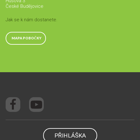
Husova 3
České Budějovice
Jak se k nám dostanete.
MAPA POBOČKY
PŘIHLÁŠKA